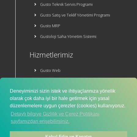
Gusto Teknik Servis Programı
Gusto Satış ve Teklif Yönetimi Programı
Gusto MRP
Gustoloji Saha Yönetim Sistemi
Hizmetlerimiz
Gusto Web
Gusto E-Ticaret
Deneyiminizi sizin istek ve ihtiyaçlarınıza yönelik
Mobil Uygulama
olarak çok daha iyi bir hale getirmek için yasal
düzenlemelere uygun çerezler (cookies) kullanıyoruz.
Detaylı bilgiye Gizlilik ve Çerez Politikası
sayfamızdan erişebilirsiniz.
Kabul Edin ve Kapatın