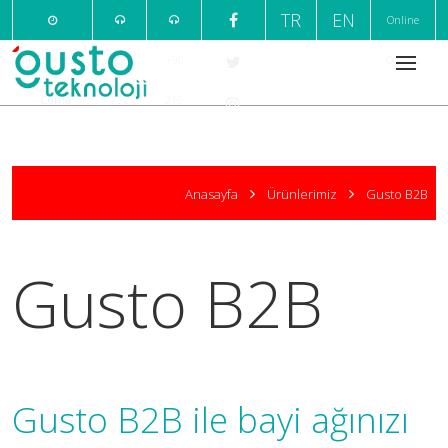
TR
EN
Online
Pazartesi
+90
+90
Ödeme
- Cuma
232
216
09:00 /
220
376
18:00
7
1
Anasayfa
Ürünlerimiz
Gusto B2B
999
666
Gusto B2B
Gusto B2B ile bayi ağınızı