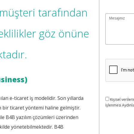
müşteri tarafından
reklilikler göz önüne
tadır.
usiness)
lan e-ticaret iş modelidir. Son yıllarda
Kişisel verileri
İşlenmesi Aydınla
bir ticaret yöntemi haline gelmiştir.
i ile B4B yazılım çözümleri üzerinden
şekilde yönetebilmektedir. B4B