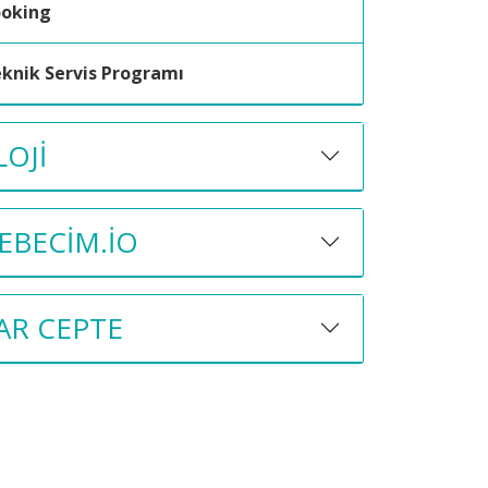
ooking
knik Servis Programı
OJI
BECIM.IO
AR CEPTE