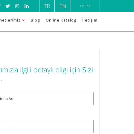
TR
EN
Online
Ödeme
metlerimiz
Blog
Online Katalog
İletişim
ımızla ilgili detaylı bilgi için
Sizi
m
.