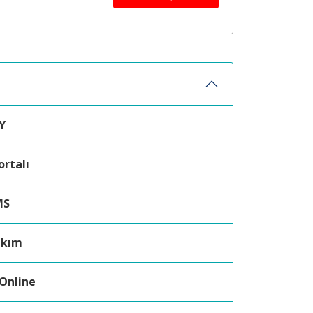
Y
ortalı
MS
akım
 Online