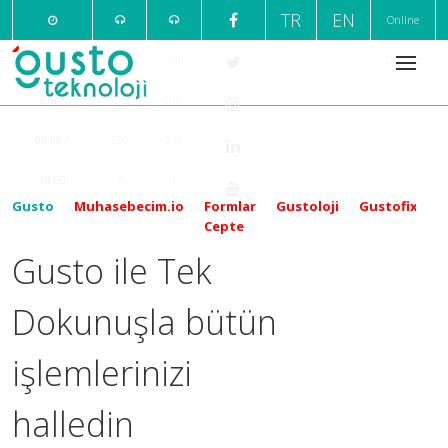
TR
EN
Online
Pazartesi
+90
+90
Ödeme
- Cuma
232
216
09:00 /
220
376
18:00
7
1
Gusto
Muhasebecim.io
Formlar
Gustoloji
Gustofix
999
666
Cepte
Gusto ile Tek
Dokunuşla bütün
işlemlerinizi
halledin